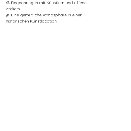
🎨 Begegnungen mit Künstlern und offene 
Ateliers
🌿 Eine gemütliche Atmosphäre in einer 
historischen Kunstlocation
Ich freue mich darauf, euch willkommen 
zu heißen und euch meinen keramischen 
Schmuck sowie einzigartige Kunstwerke 
zu präsentieren!
📢 
Eintritt frei!
Alle Inhalte, einschließlich, aber nicht beschränkt auf Kunst,
Fotos, Videos und Designs, die auf dieser Website