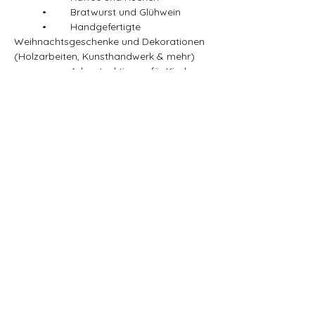
	•	Bratwurst und Glühwein
	•	Handgefertigte 
Weihnachtsgeschenke und Dekorationen 
(Holzarbeiten, Kunsthandwerk & mehr)
	•	Adventsaktionen für Kinder
Diese gemütliche Veranstaltung wird von 
der 
Schießsportgruppe Boye
, 
engagierten Anwohnern und dem Ortsrat 
organisiert. Verpasse nicht die festliche 
Atmosphäre und die weihnachtliche 
Stimmung!