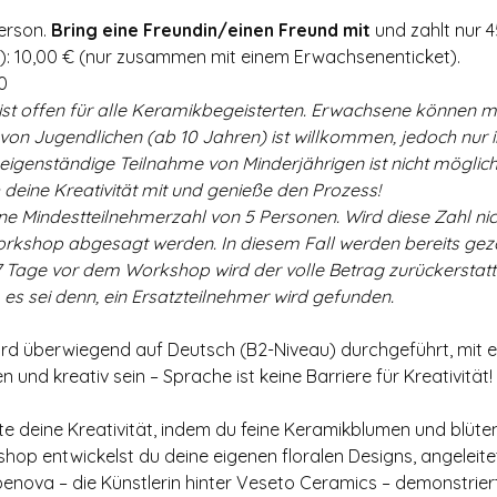
erson. 
Bring eine Freundin/einen Freund mit
 und zahlt nur 
): 10,00 € (nur zusammen mit einem Erwachsenenticket).
0
st offen für alle Keramikbegeisterten. Erwachsene können mi
von Jugendlichen (ab 10 Jahren) ist willkommen, jedoch nur in
igenständige Teilnahme von Minderjährigen ist nicht möglich.
h deine Kreativität mit und genieße den Prozess!
 Mindestteilnehmerzahl von 5 Personen. Wird diese Zahl nicht 
rkshop abgesagt werden. In diesem Fall werden bereits gezah
 7 Tage vor dem Workshop wird der volle Betrag zurückerstatt
, es sei denn, ein Ersatzteilnehmer wird gefunden.
d überwiegend auf Deutsch (B2-Niveau) durchgeführt, mit et
und kreativ sein – Sprache ist keine Barriere für Kreativität!
te deine Kreativität, indem du feine Keramikblumen und blüten
shop entwickelst du deine eigenen floralen Designs, angeleite
penova – die Künstlerin hinter Veseto Ceramics – demonstriert