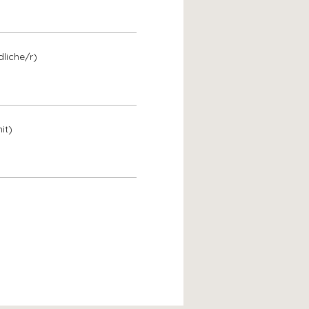
liche/r)
it)