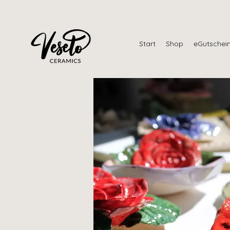
Start
Shop
eGutschei