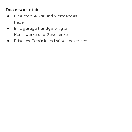
Das erwartet du:
Eine mobile Bar und wärmendes 
Feuer
Einzigartige handgefertigte 
Kunstwerke und Geschenke
Frisches Gebäck und süße Leckereien
Festliches Make-up direkt vor Ort
Eine Gelegenheit für Kinder, Fotos mit 
Miss Claus 🤶 zu machen
Lachen, Freude und eine fröhliche, 
festliche Atmosphäre
Freu dich auf ein internationales 
Weihnachtsfest voller Herzlichkeit, 
Kreativität und guter Gesellschaft.