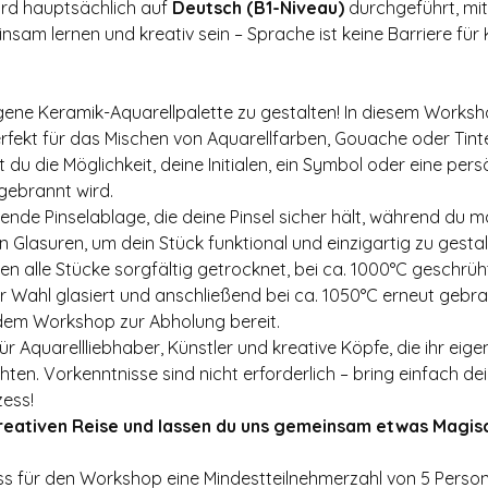
rd hauptsächlich auf 
Deutsch (B1-Niveau)
 durchgeführt, mi
sam lernen und kreativ sein – Sprache ist keine Barriere für K
igene Keramik-Aquarellpalette zu gestalten! In diesem Worksho
erfekt für das Mischen von Aquarellfarben, Gouache oder Tint
 du die Möglichkeit, deine Initialen, ein Symbol oder eine pers
 gebrannt wird.
ssende Pinselablage, die deine Pinsel sicher hält, während du
n Glasuren, um dein Stück funktional und einzigartig zu gestal
lle Stücke sorgfältig getrocknet, bei ca. 1000°C geschrüht,
r Wahl glasiert und anschließend bei ca. 1050°C erneut gebra
dem Workshop zur Abholung bereit.
ür Aquarellliebhaber, Künstler und kreative Köpfe, die ihr eigen
en. Vorkenntnisse sind nicht erforderlich – bring einfach dein
zess!
kreativen Reise und lassen du uns gemeinsam etwas Magis
ss für den Workshop eine Mindestteilnehmerzahl von 5 Personen 