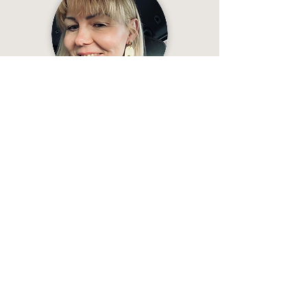
„Schau dir die Ohrringe an ⤵️
du sind EINZIGARTIG SCHÖN - ich konnte nicht
widerstehen und habe sie sofort angezogen,
als ich sie vom Kurier bekommen habe 😊
Und der Meister ist Veseto Ceramics! Danke
für die wundervollen Ohrringe! 🙏💜”
— Nina