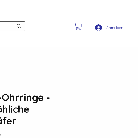
Anmelden
Ohrringe -
öhliche
äfer
0