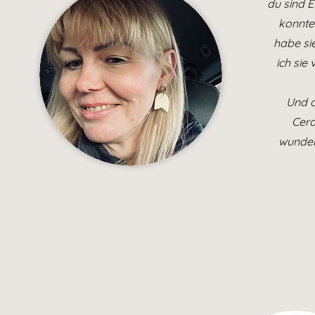
du sind 
konnte
habe si
ich si
Und d
Cera
wunder