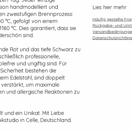
ision handmodelliert und
Lies hier mehr
gen zweistufigen Brennprozess:
Häufig gestellte Fr
0 °C, gefolgt von einem
Rückgabe- und Umt
80 °C. Dies garantiert, dass sie
Versandbedingung
erschön sind.
Datenschutzrichtlini
nde Rot und das tiefe Schwarz zu
chließlich professionelle,
eifrei und ungiftig sind. Für
Sicherheit bestehen die
em Edelstahl, sind doppelt
 verstärkt, um maximale
en und allergische Reaktionen zu
 und ein Unikat. Mit Liebe
kstudio in Celle, Deutschland.