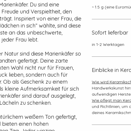
Marienkäfer. Du sind eine
~ 1.5 g (eine Euromü
eude und Verspieltheit, den
rägt. Inspiriert von einer Frau, die
ädchen in sich“ wählte, sind diese
Geste an das unbeschwerte,
Sofort lieferbar
jeder Frau lebt.
in 1-2 Werktagen
 Natur sind diese Marienkäfer so
andten gefertigt. Deine zarte
ten Wahl nicht nur für Frauen,
Einblicke in K
uck lieben, sondern auch für
. Ob als Geschenk zu einem
Wie wird Keramiksc
s kleine Aufmerksamkeit für sich
Handwerkskunst hin
aufwendigen Herste
rienkäfer sind darauf ausgelegt,
Wie pflegt man Ke
 Lächeln zu schenken.
und Richtlinien, um 
deines Keramikschm
türlichem weißem Ton gefertigt,
d bieten einen hohen
zen Tag. Jeder winzige