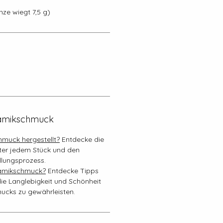
nze wiegt 7,5 g)
eramikschmuck
hmuck hergestellt?
Entdecke die
ter jedem Stück und den
llungsprozess.
ramikschmuck?
Entdecke Tipps
die Langlebigkeit und Schönheit
ucks zu gewährleisten.