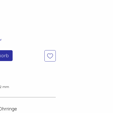
is
r
korb
 2 mm
Ohrringe