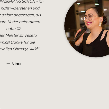
EINZIGARTIG SCHÖN - ich
 nicht widerstehen und
e sofort angezogen, als
e vom Kurier bekommen
habe 😊
er Meister ist Veseto
mics! Danke für die
vollen Ohrringe! 🙏💜”
— Nina