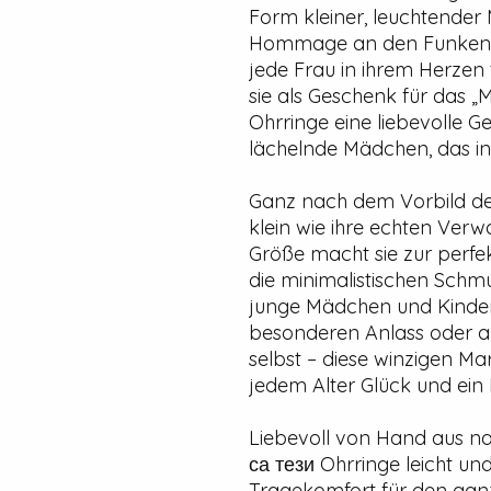
Form kleiner, leuchtender 
Hommage an den Funken Fr
jede Frau in ihrem Herzen t
sie als Geschenk für das „M
Ohrringe eine liebevolle 
lächelnde Mädchen, das in 
Ganz nach dem Vorbild der
klein wie ihre echten Verw
Größe macht sie zur perfek
die minimalistischen Schm
junge Mädchen und Kinder
besonderen Anlass oder al
selbst – diese winzigen Ma
jedem Alter Glück und ein
Liebevoll von Hand aus na
са тези Ohrringe leicht un
Tragekomfort für den gan