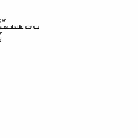
agen
auschbedingungen
en
e