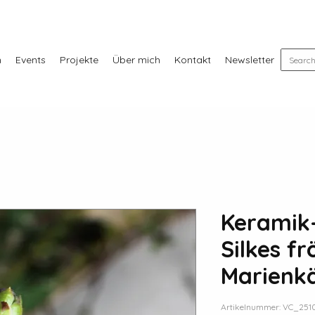
n
Events
Projekte
Über mich
Kontakt
Newsletter
Keramik-
Silkes fr
Marienk
Artikelnummer: VC_251