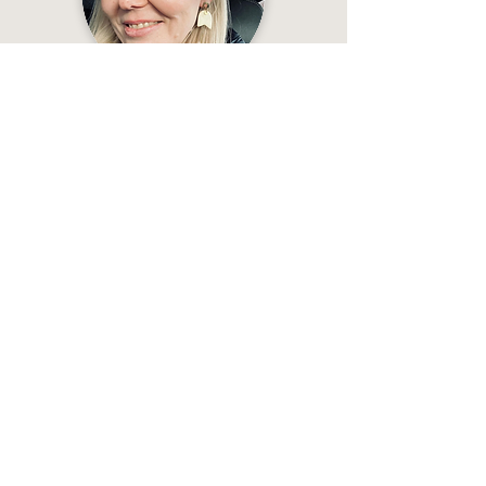
„Schau dir die Ohrringe an ⤵️
du sind EINZIGARTIG SCHÖN - ich konnte nicht
widerstehen und habe sie sofort angezogen,
als ich sie vom Kurier bekommen habe 😊
Und der Meister ist Veseto Ceramics! Danke
für die wundervollen Ohrringe! 🙏💜”
— Nina