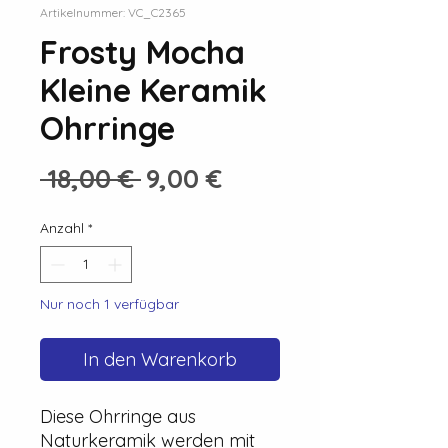
Artikelnummer: VC_C2365
Frosty Mocha
Kleine Keramik
Ohrringe
Standardpreis
Sale-
 18,00 € 
9,00 €
Preis
Anzahl
*
Nur noch 1 verfügbar
In den Warenkorb
Diese Ohrringe aus
Naturkeramik werden mit