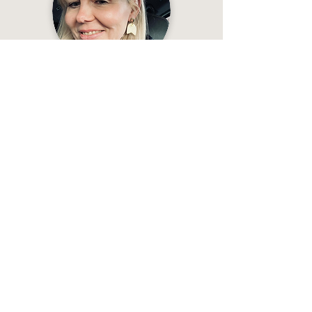
„Schau dir die Ohrringe an ⤵️
du sind EINZIGARTIG SCHÖN - ich konnte nicht
widerstehen und habe sie sofort angezogen,
als ich sie vom Kurier bekommen habe 😊
Und der Meister ist Veseto Ceramics! Danke
für die wundervollen Ohrringe! 🙏💜”
— Nina