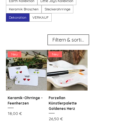
Earth Kollektion
Little Joys Kollektion
Keramik Broschen
Steckerohrringe
Dekoration
VERKAUF
Filtern & sortieren
Neu
Neu
Keramik-Ohrringe -
Porzellan
Feenherzen
Künstlerpalette
Goldenes Herz
Preis
18,00 €
Preis
26,50 €