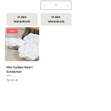
In den
In den
Warenkorb
Warenkorb
Neu
Mini Golden Heart
Schälchen
Preis
16,50 €
In den