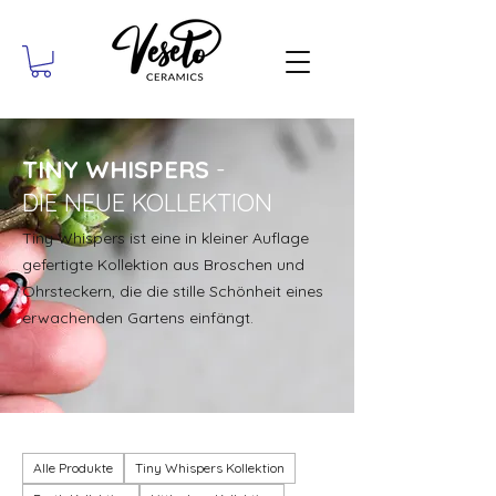
TINY WHISPERS
-
DIE NEUE KOLLEKTION
Tiny Whispers ist eine in kleiner Auflage
gefertigte Kollektion aus Broschen und
Ohrsteckern, die die stille Schönheit eines
erwachenden Gartens einfängt.
Alle Produkte
Tiny Whispers Kollektion