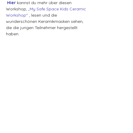
Hier
 kannst du mehr über diesen 
Workshop, 
„My Safe Space Kids Ceramic 
Workshop“
 , lesen und die 
wunderschönen Keramikmasken sehen, 
die die jungen Teilnehmer hergestellt 
haben.
Alle Inhalte, einschließlich, aber nicht beschränkt auf Kunst,
Fotos, Videos und Designs, die auf dieser Website
präsentiert werden, sind das ausschließliche Eigentum von
Veseto Ceramics und Veselina Kupenova und durch
Urheberrechtsgesetze geschützt. Alle Rechte sind
vorbehalten. Kein Teil dieser Website darf ohne vorherige
schriftliche Genehmigung von Veseto Ceramics und Veselina
Kupenova reproduziert, verteilt oder in irgendeiner Form