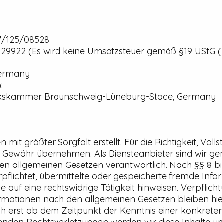
7/125/08528
829922 (Es wird keine Umsatzsteuer gemäß §19 UStG 
Germany
:
rkskammer Braunschweig-Lüneburg-Stade, Germany
 mit größter Sorgfalt erstellt. Für die Richtigkeit, Voll
e Gewähr übernehmen. Als Diensteanbieter sind wir ge
den allgemeinen Gesetzen verantwortlich. Nach §§ 8 bis
erpflichtet, übermittelte oder gespeicherte fremde In
 auf eine rechtswidrige Tätigkeit hinweisen. Verpflic
mationen nach den allgemeinen Gesetzen bleiben hie
ch erst ab dem Zeitpunkt der Kenntnis einer konkrete
den Rechtsverletzungen werden wir diese Inhalte u