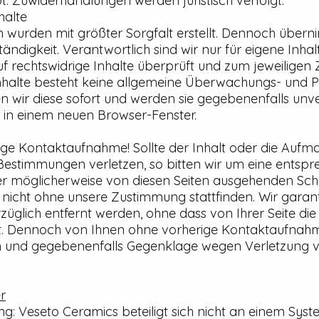
. Zuwiderhandlungen werden juristisch verfolgt.
halte
 wurden mit größter Sorgfalt erstellt. Dennoch über
tändigkeit. Verantwortlich sind wir nur für eigene Inhal
uf rechtswidrige Inhalte überprüft und zum jeweiligen 
nhalte besteht keine allgemeine Überwachungs- und Pr
en wir diese sofort und werden sie gegebenenfalls unve
r in einem neuen Browser-Fenster.
e Kontaktaufnahme! Sollte der Inhalt oder die Auf
e Bestimmungen verletzen, so bitten wir um eine ents
ner möglicherweise von diesen Seiten ausgehenden Sch
 nicht ohne unsere Zustimmung stattfinden. Wir garant
glich entfernt werden, ohne dass von Ihrer Seite die 
ist. Dennoch von Ihnen ohne vorherige Kontaktaufna
en und gegebenenfalls Gegenklage wegen Verletzung
r
ung: Veseto Ceramics beteiligt sich nicht an einem Syst