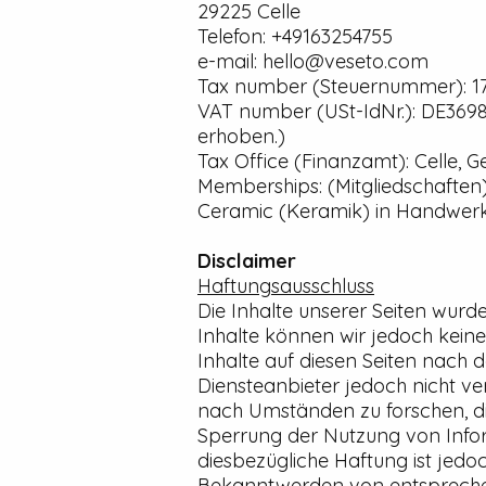
29225 Celle
Telefon: +49163254755
e-mail: hello@veseto.com
Tax number (Steuernummer): 1
VAT number (USt-IdNr.): DE369
erhoben.)
Tax Office (Finanzamt): Celle, 
Memberships: (Mitgliedschaften)
Ceramic (Keramik) in Handwe
Disclaimer
Haftungsausschluss
Die Inhalte unserer Seiten wurden
Inhalte können wir jedoch kein
Inhalte auf diesen Seiten nach 
Diensteanbieter jedoch nicht v
nach Umständen zu forschen, die
Sperrung der Nutzung von Infor
diesbezügliche Haftung ist jedo
Bekanntwerden von entsprechen