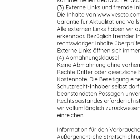
kommerziellen Gebrauch erlaubt
(3) Externe Links und fremde In
Die Inhalte von www.veseto.com
Garantie für Aktualität und Volls
Alle externen Links haben wir a
erkennbar. Bezüglich fremder I
rechtswidriger Inhalte überprüf
Externe Links öffnen sich imme
(4) Abmahnungsklausel
Keine Abmahnung ohne vorherig
Rechte Dritter oder gesetzlich
Kostennote. Die Beseitigung ei
Schutzrecht-Inhaber selbst darf
beanstandeten Passagen unverzü
Rechtsbeistandes erforderlich 
wir vollumfänglich zurückweis
einreichen.
Information für den Verbrauche
Außergerichtliche Streitschlicht